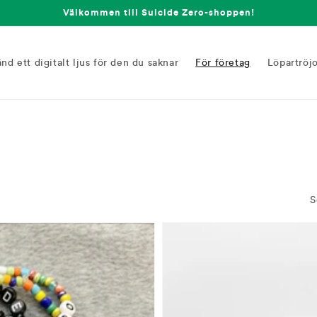
Välkommen till Suicide Zero-shoppen!
änd ett digitalt ljus för den du saknar
För företag
Löpartröj
S