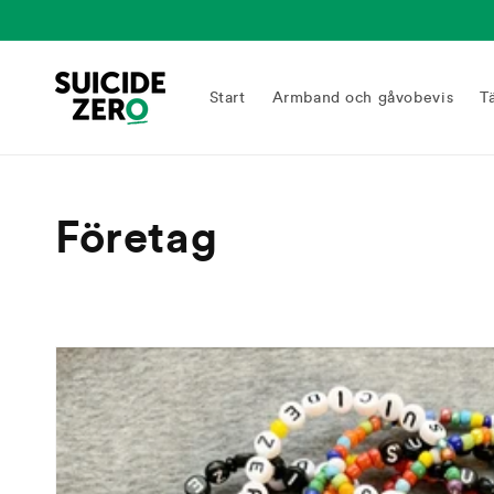
vidare
till
innehåll
Start
Armband och gåvobevis
T
Produktserie:
Företag