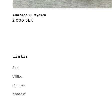
Armband 20 stycken
Ordinarie
2 000 SEK
pris
Länkar
Sök
Villkor
Om oss
Kontakt