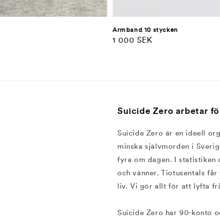
Armband 10 stycken
Ordinarie
1 000 SEK
pris
Suicide Zero arbetar fö
Suicide Zero är en ideell or
minska självmorden i Sverige
fyra om dagen. I statistiken 
och vänner. Tiotusentals får 
liv. Vi gör allt för att lyfta
Suicide Zero har 90-konto o