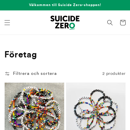
vidare
Välkommen till Suicide Zero-shoppen!
till
innehåll
Varukor
Produktserie:
Företag
Filtrera och sortera
2 produkter