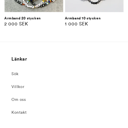
Armband 20 stycken
Armband 10 stycken
Ordinarie
2 000 SEK
Ordinarie
1 000 SEK
pris
pris
Länkar
Sök
Villkor
Om oss
Kontakt